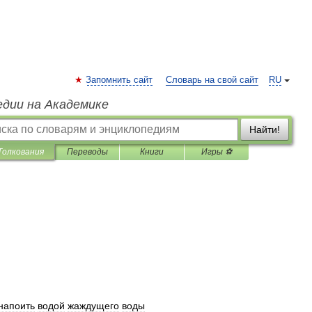
Запомнить сайт
Словарь на свой сайт
RU
едии на Академике
Найти!
Толкования
Переводы
Книги
Игры ⚽
напоить
водой
жаждущего
воды