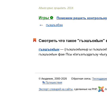
Адыгэ
-
урыс
гущыIалъ
.
2014
.
Игры ⚽
Поможем решить контрольну
гъэшъэбэн
Смотреть что такое "гъэшъокIын" 
гъэшъокIын
— (гъэшъокIыныр ы гъэшъокIыг
гъэшъокIын фае Псы кIэгъэлъэдагъэу чI
© Академик, 2000-2026
Обратная связь:
Техподдерж
👣 Путешествия
Экспорт словарей на сайты
, сделанные на PHP,
Jo