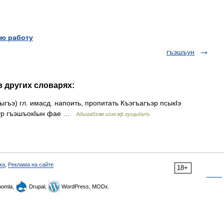
ю работу
гъэшъун
в других словарях:
ъэ) гл. имасд. напоить, пропитать Къэгъагъэр псыкIэ
ыгур гъэшъокIын фае …
Адыгабзэм изэхэф гущыIалъ
ка
,
Реклама на сайте
18+
omla,
Drupal,
WordPress, MODx.