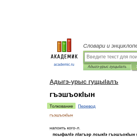
Словари и энциклоп
academic.ru
Адыгэ-урыс гущыIалъ
Адыгэ-урыс гущыIалъ
гъэшъокIын
Толкование
Перевод
гъэшъокIын
напоить
кого
-
л
.
псыфалIэ
лIагъэр
лсыкIэ
гъэшъокIын